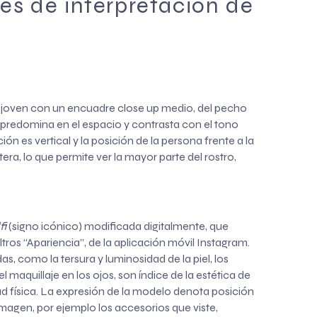
les de interpretación de
r joven con un encuadre close up medio, del pecho
la predomina en el espacio y contrasta con el tono
ón es vertical y la posición de la persona frente a la
era, lo que permite ver la mayor parte del rostro,
fi
(signo icónico) modificada digitalmente, que
iltros “Apariencia”, de la aplicación móvil Instagram.
as, como la tersura y luminosidad de la piel, los
el maquillaje en los ojos, son índice de la estética de
alud física. La expresión de la modelo denota posición
imagen, por ejemplo los accesorios que viste,