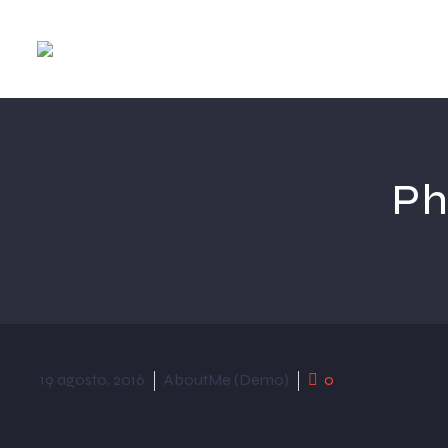
Ph
19 agosto, 2016
AboutMe (Demo)
0