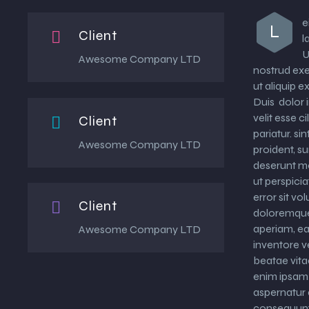
e
L
Client


l
U
Awesome Company LTD
nostrud exer
ut aliquip
Duis dolor 
velit esse c
Client


pariatur. s
Awesome Company LTD
proident, su
deserunt mo
ut perspicia
error sit v
Client


doloremque
aperiam, ea
Awesome Company LTD
inventore ve
beatae vita
enim ipsam 
aspernatur a
consequunt