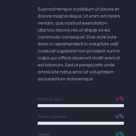
Eusmod tempor incididunt ut labore et
dolore magna aliqua. Ut enim ad minim
veniam, quis nostrud exercitation
ullamco laboris nisi ut aliquip ex ea
commodo consequat. Duis aute irure
dolor in reprehenderit in voluptate velit
ccaecat cupidatat non proident, sunt in
culpa qui officia deserunt mollit anim id
est laborum. Sed ut perspiciatis unde
omnis iste natus error sit voluptatem
accusantium doloremque.
0%
Photography
0%
Photo Retouch
0%
Design