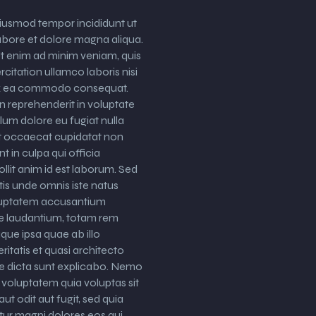
iusmod tempor incididunt ut
abore et dolore magna aliqua.
t enim ad minim veniam, quis
citation ullamco laboris nisi
 ex ea commodo consequat.
in reprehenderit in voluptate
illum dolore eu fugiat nulla
int occaecat cupidatat non
nt in culpa qui officia
llit anim id est laborum. Sed
tis unde omnis iste natus
oluptatem accusantium
 laudantium, totam rem
que ipsa quae ab illo
ritatis et quasi architecto
e dicta sunt explicabo. Nemo
voluptatem quia voluptas sit
ut odit aut fugit, sed quia
ur magni dolores eos qui