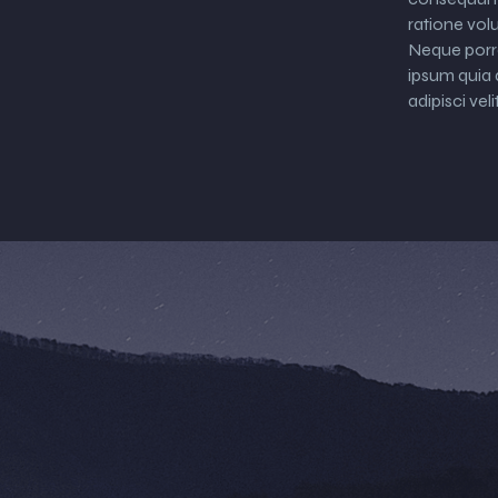
ratione vol
Neque porr
ipsum quia 
adipisci velit